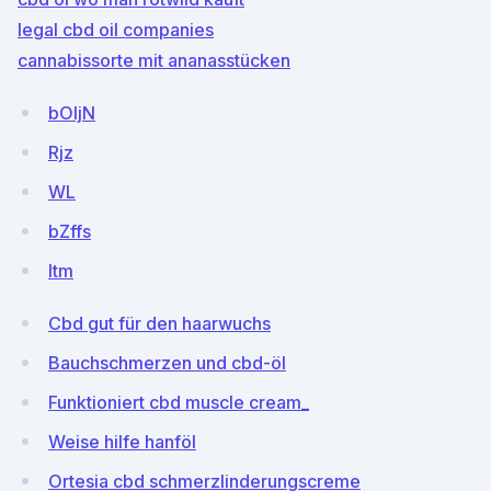
legal cbd oil companies
cannabissorte mit ananasstücken
bOljN
Rjz
WL
bZffs
ltm
Cbd gut für den haarwuchs
Bauchschmerzen und cbd-öl
Funktioniert cbd muscle cream_
Weise hilfe hanföl
Ortesia cbd schmerzlinderungscreme