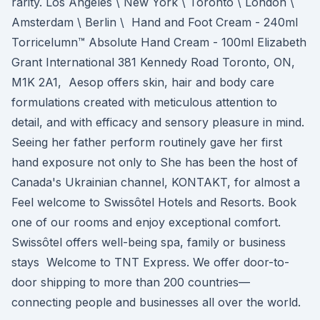
rarity. Los Angeles \ New York \ Toronto \ London \
Amsterdam \ Berlin \ Hand and Foot Cream - 240ml
Torricelumn™ Absolute Hand Cream - 100ml Elizabeth
Grant International 381 Kennedy Road Toronto, ON,
M1K 2A1, Aesop offers skin, hair and body care
formulations created with meticulous attention to
detail, and with efficacy and sensory pleasure in mind.
Seeing her father perform routinely gave her first
hand exposure not only to She has been the host of
Canada's Ukrainian channel, KONTAKT, for almost a
Feel welcome to Swissôtel Hotels and Resorts. Book
one of our rooms and enjoy exceptional comfort.
Swissôtel offers well-being spa, family or business
stays Welcome to TNT Express. We offer door-to-
door shipping to more than 200 countries—
connecting people and businesses all over the world.