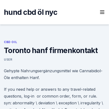
Skip
to
hund cbd öl nyc
content
CBD OIL
Toronto hanf firmenkontakt
USER
Gehypte Nahrungsergänzungsmittel wie Cannabidiol-
Öle enthalten Hanf.
If you need help or answers to any travel-related
questions, log-in or common order, form, or rule.
syn: abnormality \ deviation \ exception \ irregularity \