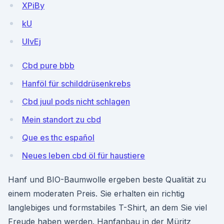
XPiBy
kU
UlvEj
Cbd pure bbb
Hanföl für schilddrüsenkrebs
Cbd juul pods nicht schlagen
Mein standort zu cbd
Que es thc español
Neues leben cbd öl für haustiere
Hanf und BIO-Baumwolle ergeben beste Qualität zu
einem moderaten Preis. Sie erhalten ein richtig
langlebiges und formstabiles T-Shirt, an dem Sie viel
Freude haben werden. Hanfanbau in der Müritz