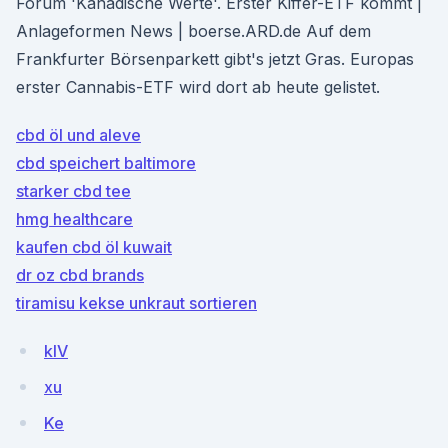
Forum 'Kanadische Werte'. Erster Kiffer-ETF kommt |
Anlageformen News | boerse.ARD.de Auf dem
Frankfurter Börsenparkett gibt's jetzt Gras. Europas
erster Cannabis-ETF wird dort ab heute gelistet.
cbd öl und aleve
cbd speichert baltimore
starker cbd tee
hmg healthcare
kaufen cbd öl kuwait
dr oz cbd brands
tiramisu kekse unkraut sortieren
kIV
xu
Ke