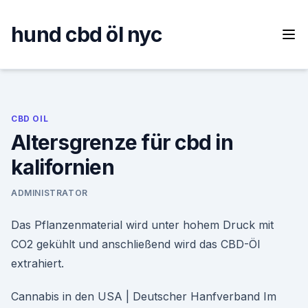
Skip
to
hund cbd öl nyc
content
CBD OIL
Altersgrenze für cbd in
kalifornien
ADMINISTRATOR
Das Pflanzenmaterial wird unter hohem Druck mit
CO2 gekühlt und anschließend wird das CBD-Öl
extrahiert.
Cannabis in den USA | Deutscher Hanfverband Im