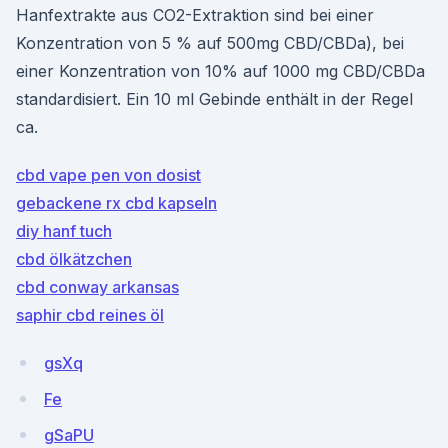
Hanfextrakte aus CO2-Extraktion sind bei einer
Konzentration von 5 % auf 500mg CBD/CBDa), bei
einer Konzentration von 10% auf 1000 mg CBD/CBDa
standardisiert. Ein 10 ml Gebinde enthält in der Regel
ca.
cbd vape pen von dosist
gebackene rx cbd kapseln
diy hanf tuch
cbd ölkätzchen
cbd conway arkansas
saphir cbd reines öl
gsXq
Fe
gSaPU