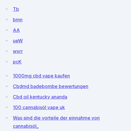
Tb
bmn
AA
ueW
wxrr
pcK
1000mg cbd vape kaufen
Cbdmd badebombe bewertungen
Cbd oil kentucky ananda
100 cannabisöl vape uk
Was sind die vorteile der einnahme von
cannabisöl_