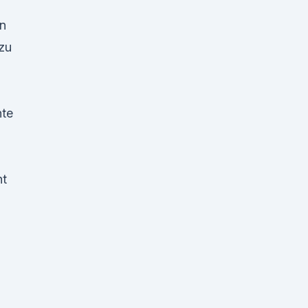
n
 zu
hte
ht