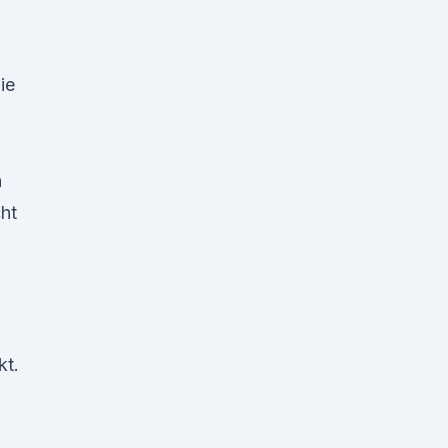
ie
n
cht
kt.